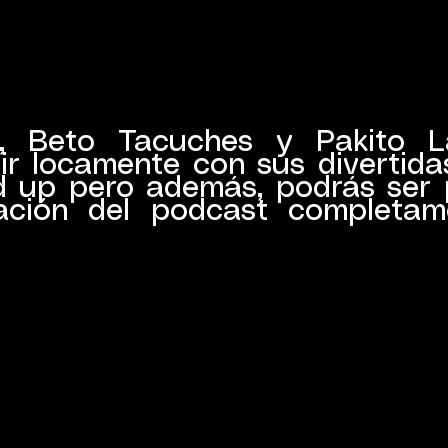
ro, Beto Tacuches y Pakito 
ir locamente con sus divertida
d up pero además, podrás ser 
ación del podcast completa