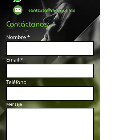
contacto@margut.mx
Contáctanos:
Nombre
Email
Teléfono
Mensaje