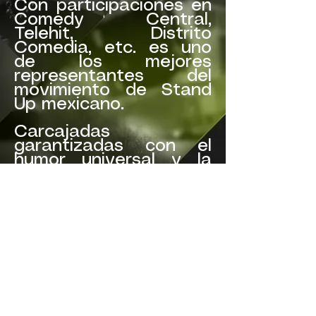
Con participaciones en
Comedy Central,
Telehit, Distrito
Comedia, etc. es uno
de los mejores
representantes del
movimiento de Stand
Up mexicano.
Carcajadas
garantizadas con el
humor universal y la
gran conexión con el
público que maneja
Jajajairo